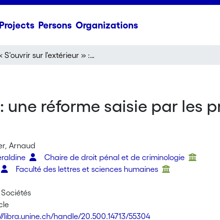
Projects
Persons
Organizations
« S'ouvrir sur l'extérieur » : une réforme saisie par les professionnels d?un Centre éducatif fermé
» : une réforme saisie par les
er, Arnaud
raldine
Chaire de droit pénal et de criminologie
Faculté des lettres et sciences humaines
 Sociétés
cle
://libra.unine.ch/handle/20.500.14713/55304