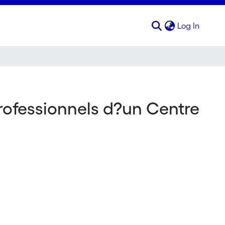
(curren
Log In
 professionnels d?un Centre