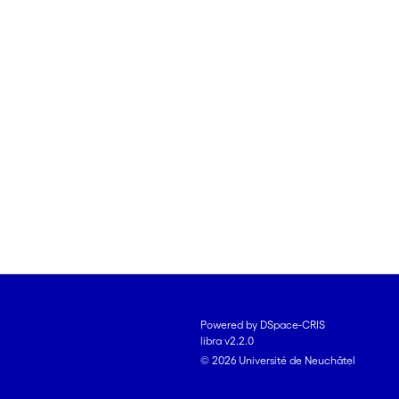
Powered by DSpace-CRIS
libra v2.2.0
© 2026 Université de Neuchâtel