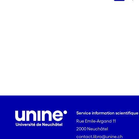
Service information scientifiqu
Rue Emile-Argand 11
2000 Neuchâtel
contact.libra@unine.ch