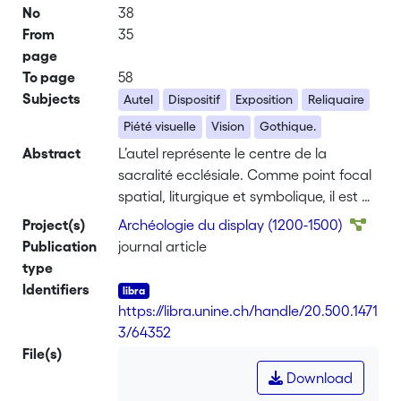
No
38
From
35
page
To page
58
Subjects
Autel
Dispositif
Exposition
Reliquaire
Piété visuelle
Vision
Gothique.
Abstract
L’autel représente le centre de la
sacralité ecclésiale. Comme point focal
spatial, liturgique et symbolique, il est un
lieu complexe, à la fois celui de la
Project(s)
Archéologie du display (1200-1500)
conversion des espèces eucharistiques
Publication
journal article
et celui de la vénération des reliques. Il
type
apparaît dès lors comme l’un des points
Identifiers
de contact essentiels de l’humain, du
https://libra.unine.ch/handle/20.500.1471
matériel, du charnel, avec le sacré et la
3/64352
divinité. Considérons-le comme le lieu de
File(s)
la présence et celui de la présentation.
Download
Dans les pages suivantes, j’aborde la