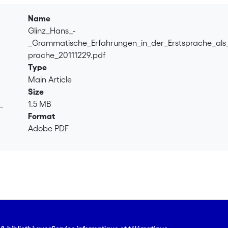
Name
Glinz_Hans_-
_Grammatische_Erfahrungen_in_der_Erstsprache_als_
prache_20111229.pdf
Type
Main Article
Size
1.5 MB
.
Format
.
Adobe PDF