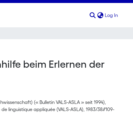
(curren
Log In
ilfe beim Erlernen der
issenschaft) (« Bulletin VALS-ASLA » seit 1994),
e de linguistique appliquée (VALS-ASLA), 1983/38//109-