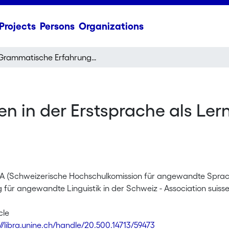
Projects
Persons
Organizations
Grammatische Erfahrungen in der Erstsprache als Lernhilfe beim Erlernen der Zweitsprache
in der Erstsprache als Lernh
ILA (Schweizerische Hochschulkomission für angewandte Sprachw
 für angewandte Linguistik in der Schweiz - Association suiss
cle
://libra.unine.ch/handle/20.500.14713/59473