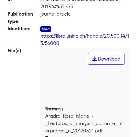
2017/4//455-475
Publication
journal article
type
Identifiers
https://libra.unine.ch/handle/20.500.1471
3/56000
File(s)
Download
Loading...
Name
Aradra_Rosa_Maria_-
Loading...
_Lecturas_al_margen_canon_e_int
erpretaci_n_20170321.pdf