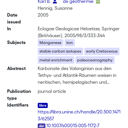
Karl B.
de géothermie
Hennig, Susanne
Date
2005
issued
In
Eclogae Geologicae Helvetiae, Springer
(Birkhäuser), 2005/98/3/333-344
Subjects
Manganese
iron
stable carbon isotopes
early Cretaceous
metal enrichment
paleoceanography
Abstract
Karbonate des Valanginian aus den
Tethys- und Atlantik-Räumen weisen in
neritischen, hemipelagischen und
pelagischen Abfolgen eine markante,
Publication
journal article
positive δ<sup>13</sup>C-Exkursion (Δ
type
δ<sup>13</sup>C = 1.5‰-2‰) auf.
Identifiers
Diese Exkursion wird auf eine
https://libra.unine.ch/handle/20.500.1471
grossräumige Änderung im globalen
3/62557
Kohlenstoff-Budget zurückgeführt,
DOI
10.1007/s00015-005-1172-7