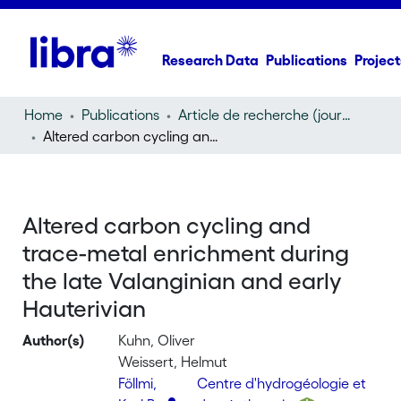
Research Data
Publications
Project
Home
Publications
Article de recherche (journal article)
Altered carbon cycling and trace-metal enrichment during the late Valanginian and early Hauterivian
Altered carbon cycling and
trace-metal enrichment during
the late Valanginian and early
Hauterivian
Author(s)
Kuhn, Oliver
Weissert, Helmut
Föllmi,
Centre d'hydrogéologie et