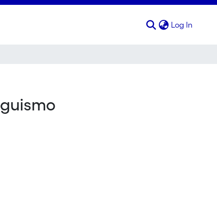
(curren
Log In
inguismo