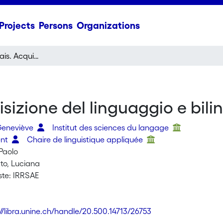
Projects
Persons
Organizations
Attraper le français. Acquisizione del linguaggio e bilinguismo
isizione del linguaggio e bil
Geneviève
Institut des sciences du langage
ent
Chaire de linguistique appliquée
Paolo
to, Luciana
ste: IRRSAE
://libra.unine.ch/handle/20.500.14713/26753