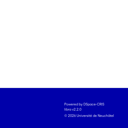
Powered by DSpace-CRIS
libra v2.2.0
© 2026 Université de Neuchâtel