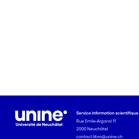
Service information scientifiqu
Rue Emile-Argand 11
2000 Neuchâtel
contact.libra@unine.ch