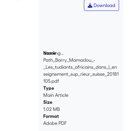
accueillent le plus grand nombre
Download
d’étudiants africains. La répartition du
nombre d’étudiants africains en suisse
par nationalité est très inégalitaire ;
l’Afrique du Nord à elle seule représente
près de la moitié de l’effectif total des
étudiants africains en Suisse.
Loading...
Name
Path_Barry_Mamadou_-
Loading...
_Les_tudiants_africains_dans_l_en
seignement_sup_rieur_suisse_20181
105.pdf
Type
Main Article
Size
1.02 MB
Format
Adobe PDF