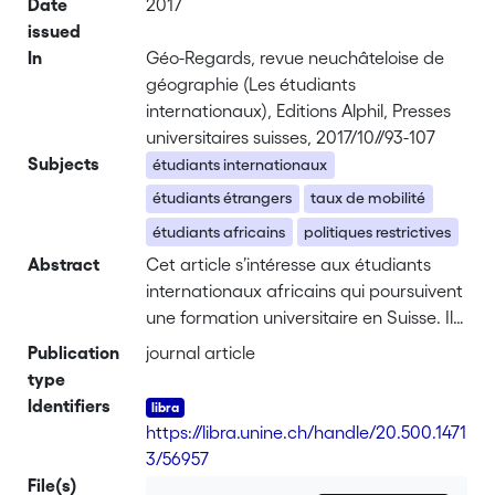
Date
2017
issued
In
Géo-Regards, revue neuchâteloise de
géographie (Les étudiants
internationaux), Editions Alphil, Presses
universitaires suisses, 2017/10//93-107
Subjects
étudiants internationaux
étudiants étrangers
taux de mobilité
étudiants africains
politiques restrictives
Abstract
Cet article s’intéresse aux étudiants
internationaux africains qui poursuivent
une formation universitaire en Suisse. Il
présente l’évolution du nombre
Publication
journal article
d’étudiants africains en Suisse durant
type
ces dernières années, les nationalités les
Identifiers
plus représentées, les domaines
https://libra.unine.ch/handle/20.500.1471
d’études privilégiés par ces étudiants
3/56957
ainsi que les universités suisses qui
File(s)