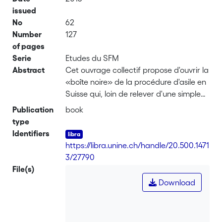
issued
No
62
Number
127
of pages
Serie
Etudes du SFM
Abstract
Cet ouvrage collectif propose d'ouvrir la
«boîte noire» de la procédure d'asile en
Suisse qui, loin de relever d'une simple
application mécanique de la loi,
Publication
book
s'élabore et s'interprète au jour le jour
type
par une diversité d'hommes et de
Identifiers
femmes. A partir d'enquêtes
https://libra.unine.ch/handle/20.500.1471
ethnographiques menées par des
3/27790
étudiants de l'Université de
File(s)
Neuchâtel, il aborde trois types
Download
d'acteurs qui participent à la fabrique
quotidienne de l'asile : les collaborateurs
de l’Office fédéral des migrations qui