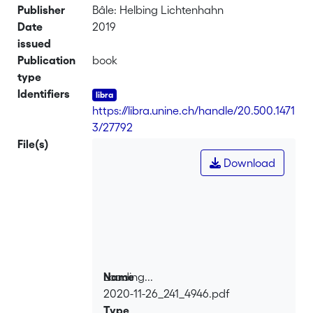
Publisher
Bâle: Helbing Lichtenhahn
Date
2019
issued
Publication
book
type
Identifiers
https://libra.unine.ch/handle/20.500.1471
3/27792
File(s)
Download
Loading...
Name
2020-11-26_241_4946.pdf
Loading...
Type