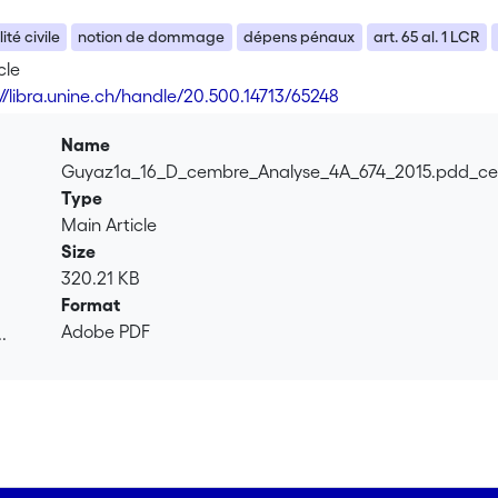
té civile
notion de dommage
dépens pénaux
art. 65 al. 1 LCR
cle
://libra.unine.ch/handle/20.500.14713/65248
Name
Guyaz1a_16_D_cembre_Analyse_4A_674_2015.pdd_ce
Type
Main Article
Size
320.21 KB
Format
Adobe PDF
.
.