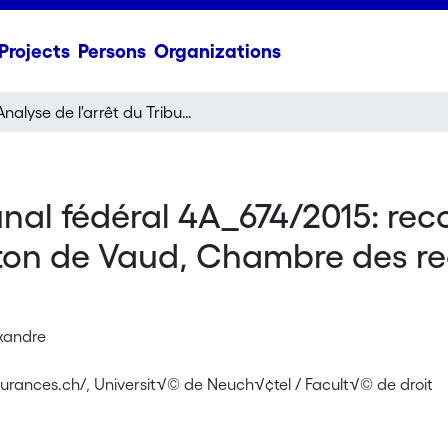
Projects
Persons
Organizations
Analyse de l'arrêt du Tribunal fédéral 4A_674/2015: recours contre l'arrêt du Tribunal cantonal du canton de Vaud, Chambre des recours civile, du 6 août 2015
unal fédéral 4A_674/2015: reco
on de Vaud, Chambre des rec
xandre
ssurances.ch/, Universit√© de Neuch√¢tel / Facult√© de droit