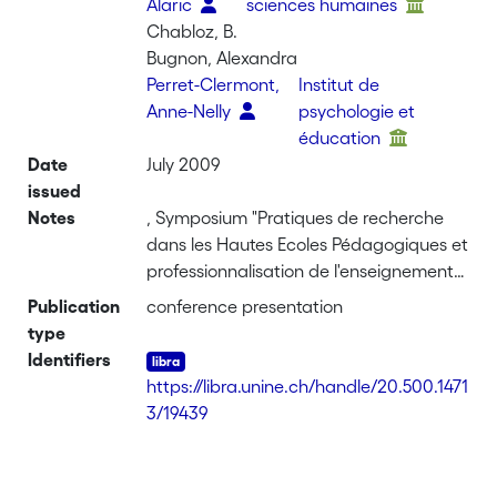
Alaric
sciences humaines
Chabloz, B.
Bugnon, Alexandra
Perret-Clermont,
Institut de
Anne-Nelly
psychologie et
éducation
Date
July 2009
issued
Notes
, Symposium "Pratiques de recherche
dans les Hautes Ecoles Pédagogiques et
professionnalisation de l'enseignement"
(Chair: B. Wentzel). Annual Congress of
Publication
conference presentation
Swiss Society of Research in Education,
type
Zurich, Switzerland
Identifiers
https://libra.unine.ch/handle/20.500.1471
3/19439