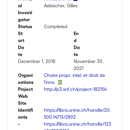
al
Aebischer, Gilles
Investi
gator
Status
Completed
St
En
art
d
Da
Da
te
te
December 1, 2018
November 30,
2021
Organi
Chaire propr. intel. et droit de
sations
l'inno.
Project
http://p3.snf.ch/project-182154
Web
Site
Identifi
https://libra.unine.ch/handle/20.
ants
500.14713/2892
-
https://libra.unine.ch/handle/123