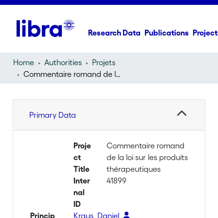
Research Data
Publications
Project
Home
Authorities
Projets
Commentaire romand de la loi sur les produits thérapeutiques
Primary Data
Proje
Commentaire romand
ct
de la loi sur les produits
Title
thérapeutiques
Inter
41899
nal
ID
Princip
Kraus, Daniel