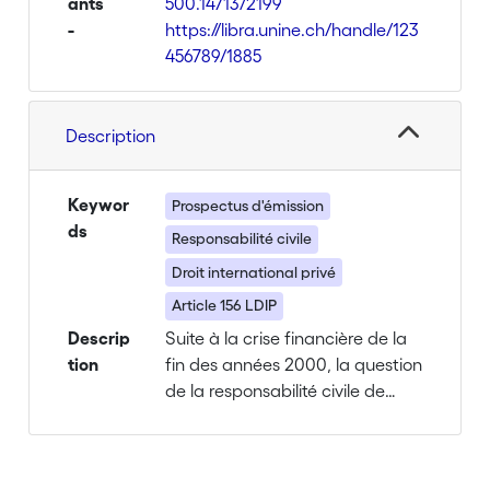
ants
500.14713/2199
-
https://libra.unine.ch/handle/123
456789/1885
Description
Keywor
Prospectus d'émission
ds
Responsabilité civile
Droit international privé
Article 156 LDIP
Descrip
Suite à la crise financière de la
tion
fin des années 2000, la question
de la responsabilité civile de
l’émetteur d’un produit financier
a acquis une importance
accrue. Le contexte