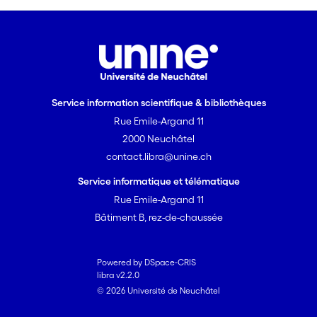
international rend les aspects
juridiques de cette
responsabilité particulièrement
complexes, notamment en
relation avec l’obligation
d’information de l’émetteur.
Service information scientifique & bibliothèques
Rue Emile-Argand 11
Le droit international privé suisse
contient des dispositions traitant
2000 Neuchâtel
spécifiquement des prétentions
contact.libra@unine.ch
en responsabilité découlant de
Service informatique et télématique
l’émission publique de produits
Rue Emile-Argand 11
financiers. La compétence
Bâtiment B, rez-de-chaussée
internationale des tribunaux
helvétiques est définie à l’article
151 LDIP. Les fors prévus par
Powered by DSpace-CRIS
cette disposition ne peuvent
libra v2.2.0
cependant être invoqués que si
© 2026 Université de Neuchâtel
ceux prescrits par la Convention