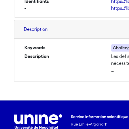
Identifiants
https://
-
https://
Description
Keywords
Challeng
Description
Les défi
nécessit
Le Chall
et Ingén
l’imagina
Chaque a
formateu
Service information scientifiqu
des défi
Rue Emile-Argand 11