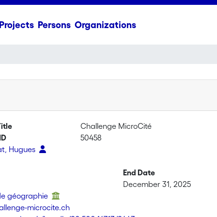
Projects
Persons
Organizations
itle
Challenge MicroCité
ID
50458
at, Hugues
g
End Date
December 31, 2025
 de géographie
llenge-microcite.ch