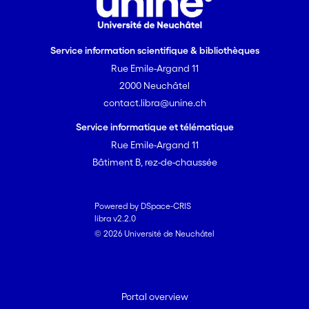
assez bien connue, il n’en est
pas de même de ses phases
antérieures dont on connait mal
Service information scientifique & bibliothèques
les processus de hiérarchisation
Rue Emile-Argand 11
et de complexification sociales.
L’étude d’ensembles funéraires
2000 Neuchâtel
est un des moyens les plus
contact.libra@unine.ch
efficaces d’aborder cette
Service informatique et télématique
problématique.
Rue Emile-Argand 11
Bâtiment B, rez-de-chaussée
Contenu et objectifs du travail
de recherche
Powered by DSpace-CRIS
La nécropole principale du
libra v2.2.0
royaume de Kerma (Nord du
© 2026 Université de Neuchâtel
Soudan) couvre près de 70
hectares et contient de 40 à
50'000 tombes. Cet ensemble
Portal overview
exceptionnel a déjà fait l’objet