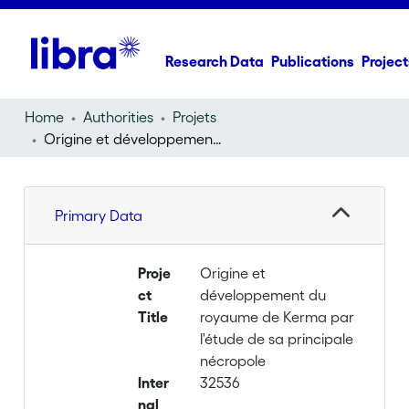
Research Data
Publications
Project
Home
Authorities
Projets
Origine et développement du royaume de Kerma par l'étude de sa principale nécropole
Primary Data
Proje
Origine et
ct
développement du
Title
royaume de Kerma par
l'étude de sa principale
nécropole
Inter
32536
nal