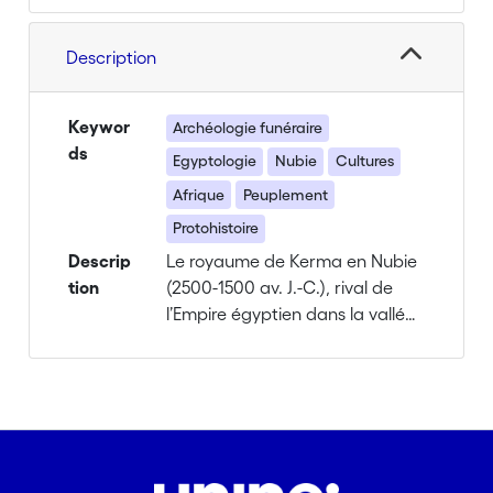
Description
Keywor
Archéologie funéraire
ds
Egyptologie
Nubie
Cultures
Afrique
Peuplement
Protohistoire
Descrip
Le royaume de Kerma en Nubie
tion
(2500-1500 av. J.-C.), rival de
l’Empire égyptien dans la vallée
du Nil, est connu depuis plus
d’un siècle grâce aux travaux
menés par George Reisner sur
sa nécropole principale. Si la
dernière étape de
développement du royaume est