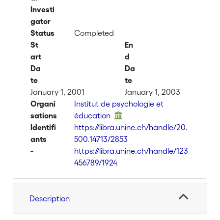
Investi
gator
Status
Completed
St
En
art
d
Da
Da
te
te
January 1, 2001
January 1, 2003
Organi
Institut de psychologie et
sations
éducation
Identifi
https://libra.unine.ch/handle/20.
ants
500.14713/2853
-
https://libra.unine.ch/handle/123
456789/1924
Description