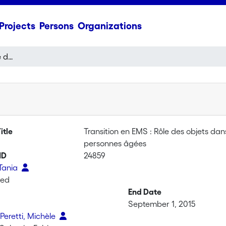
Projects
Persons
Organizations
Transition en EMS : Rôle des objets dans le maintien et la transformation de l’identité des personnes âgées
itle
Transition en EMS : Rôle des objets dans
personnes âgées
ID
24859
 Tania
ted
End Date
September 1, 2015
Peretti, Michèle