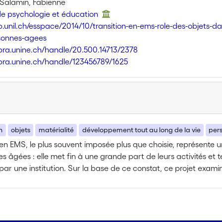
Salamin, Fabienne
 de psychologie et éducation
p.unil.ch/esspace/2014/10/transition-en-ems-role-des-objets-dan
sonnes-agees
libra.unine.ch/handle/20.500.14713/2378
libra.unine.ch/handle/123456789/1625
n
objets
matérialité
développement tout au long de la vie
per
 en EMS, le plus souvent imposée plus que choisie, représente
s âgées : elle met fin à une grande part de leurs activités et t
 par une institution. Sur la base de ce constat, ce projet exam
 en EMS, à partir de la psychologie socioculturelle avec une cent
ux, les objets familiers, les objets culturels, etc.).
ance de ce projet se situe à deux niveaux : d’un point de vue s