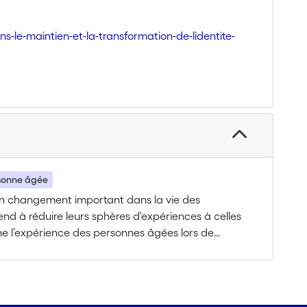
s-le-maintien-et-la-transformation-de-lidentite-
sonne âgée
 un changement important dans la vie des
end à réduire leurs sphères d'expériences à celles
ine l’expérience des personnes âgées lors de
ration sur la matérialité des lieux et des objets
cientifique, il vise à contribuer au développement