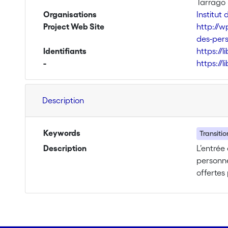
Tarrago 
Organisations
Institut
Project Web Site
http://w
des-per
Identifiants
https://
-
https://
Description
Keywords
Transitio
Description
L’entrée
personne
offertes
l’entrée
(les loca
L’import