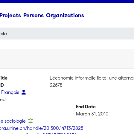
Projects
Persons
Organizations
L'économie informelle licite: une alternative contrainte à l'exclusion économique et sociale?
itle
L'économie informelle licite: une altern
ID
32678
 François
ted
End Date
March 31, 2010
de sociologie
libra.unine.ch/handle/20.500.14713/2828