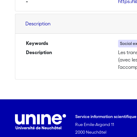
-
https://
Description
Keywords
Social e
Description
Les tran
(avec les
l’accomp
fragiles
famille,
aujourd’
Providen
budgets 
trouver 
Service information scientifiqu
et façon
Rue Emile-Argand 11
activité
2000 Neuchâtel
annoncé 