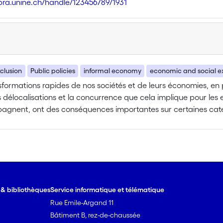
libra.unine.ch/handle/123456789/1931
xclusion
Public policies
informal economy
economic and social ex
sformations rapides de nos sociétés et de leurs économies, en pa
 délocalisations et la concurrence que cela implique pour les emp
agnent, ont des conséquences importantes sur certaines caté
. Certains jeunes, des personnes au-delà de la cinquantaine,
 certains petits indépendants et d’une manière générale toutes
hui des difficultés grandissantes pour s’insérer dans le monde du
ce s’essoufflent devant la tâche croissante à soutenir financi
qui ne suivent plus les besoins et qui se voient plafonner, voir
les parades à l’exclusion économique et sociale par des stratégi
e & bibliothèques
Service informatique et télématique
nent elles-mêmes. Souvent ces initiatives conduisent à ce que
Rue Emile-Argand 11
 qui, soit n’est pas rémunérée en retour d’autres prestations en 
Bâtiment B, rez-de-chaussée
au fisc et aux assurances sociales.