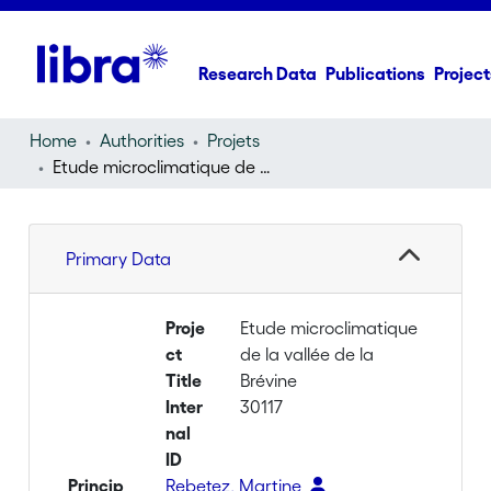
Research Data
Publications
Project
Home
Authorities
Projets
Etude microclimatique de la vallée de la Brévine
Primary Data
Proje
Etude microclimatique
ct
de la vallée de la
Title
Brévine
Inter
30117
nal
ID
Princip
Rebetez, Martine