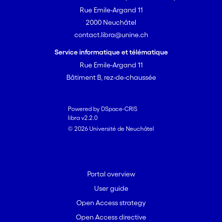
Rue Emile-Argand 11
de températures pouvant être
atteints dans la région sont
2000 Neuchâtel
connus grâce à la station de
contact.libra@unine.ch
MétéoSuisse située dans le
Service informatique et télématique
village. Le présent projet vise à
Rue Emile-Argand 11
mettre en évidence la
Bâtiment B, rez-de-chaussée
répartition spatio-temporelle
des lacs d'air froid dans cette
région, et à permettre de mieux
Powered by DSpace-CRIS
prévoir leurs impacts,
libra v2.2.0
© 2026 Université de Neuchâtel
notamment sur la végétation
locale.
Cette étude comporte deux
Portal overview
étapes principales. La première
User guide
s’est déroulée sur le terrain en
automne 2014, et a consisté à
Open Access strategy
installer 46 stations de mesure
Open Access directive