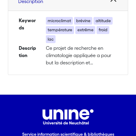
Description
Keywor
microclimat
brévine
altitude
ds
température
extrême
froid
lac
Descrip
Ce projet de recherche en
tion
climatologie appliquée a pour
but la description et
compréhension du microclimat
de la vallée de La Brévine. Cette
région de moyenne montagne
présente en effet des
caractéristiques climatiques très
particulières, dues à sa
topographie qui entraîne des
accumulations d’air froid dans
certaines situations
Service information scientifique & bibliothèques
météorologiques. Les extrêmes