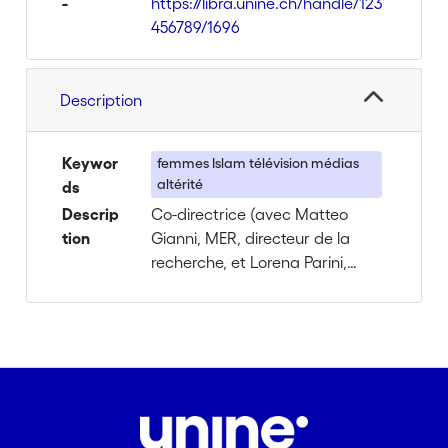
-
https://libra.unine.ch/handle/123
456789/1696
Description
Keywor
femmes Islam télévision médias
altérité
ds
Descrip
Co-directrice (avec Matteo
tion
Gianni, MER, directeur de la
recherche, et Lorena Parini,
MER, co-directrice de la
recherche) du projet
Représenter les femmes, définir
l'Islam? Constructions de
l'altérité et dynamiques
multiculturelles en Suisse-
romande, Fonds national suisse