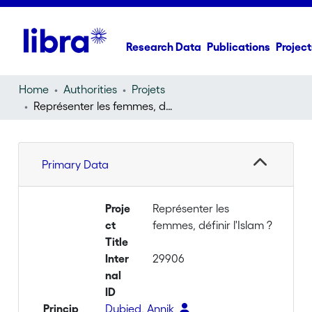
Research Data
Publications
Project
Home
Authorities
Projets
Représenter les femmes, définir l'Islam ?
Primary Data
Proje
Représenter les
ct
femmes, définir l'Islam ?
Title
Inter
29906
nal
ID
Princip
Dubied, Annik