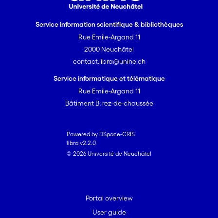
de la Recherche scientifique
(FNS), octobre 2007-septembre
Service information scientifique & bibliothèques
2009. Collaborateurs: Gaetan
Rue Emile-Argand 11
Clavien, collaborateur
scientifique et Karine Darbellay,
2000 Neuchâtel
assistante de recherche
contact.libra@unine.ch
Responsable du module La
Service informatique et télématique
publicité télévisuelle du projet de
Rue Emile-Argand 11
E-learning "Hear and See", New
Bâtiment B, rez-de-chaussée
Swiss Virtual Campus Project,
été 2005-hiver 2007.
Collaborateur: Pierre-André
Powered by DSpace-CRIS
Léchot, journaliste, co-directeur
libra v2.2.0
de la télévision régionale
© 2026 Université de Neuchâtel
neuchâteloise CanalAlpha et
Florian Kettenacker, assistant-
correcteur
Portal overview
User guide