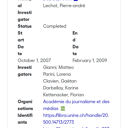
al
Lechot, Pierre-andré
Investi
gator
Status
Completed
St
En
art
d
Da
Da
te
te
October 1, 2007
February 1, 2009
Investi
Gianni, Matteo
gators
Parini, Lorena
Clavien, Gaëtan
Darbellay, Karine
Kettenacker, Florian
Organi
Académie du journalisme et des
sations
médias
Identifi
https://libra.unine.ch/handle/20.
ants
500.14713/2773