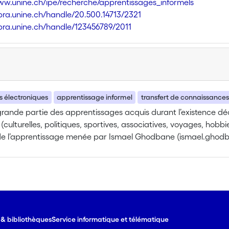
ww.unine.ch/ipe/recherche/apprentissages_informels
libra.unine.ch/handle/20.500.14713/2321
libra.unine.ch/handle/123456789/2011
 électroniques
apprentissage informel
transfert de connaissances
grande partie des apprentissages acquis durant l’existence déc
s (culturelles, politiques, sportives, associatives, voyages, ho
de l’apprentissage menée par Ismael Ghodbane (ismael.ghod
 domaine important pour plusieurs générations de jeunes depuis
Ismaël Ghodbane (L'école de la nuit : un mix de savoirs) porte s
re informelle durant l'exercice d'activités culturelles dans la 
herche porte sur l’acquisition et la circulation des savoirs info
tionnels, etc.) au sein des communautés technoïdes. En outre, ce
 il s'agit d'en comprendre les conditions de mobilisation dans de
e & bibliothèques
Service informatique et télématique
ve, familiale, etc.), qui pourraient être liées à des processus 