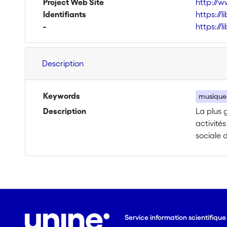
Project Web Site
http://w
Identifiants
https://
-
https://
Description
Keywords
musiques
Description
La plus 
activité
sociale 
angle un
thèse d'
de maniè
Cette rec
organisa
savoirs:
Service information scientifiqu
associati