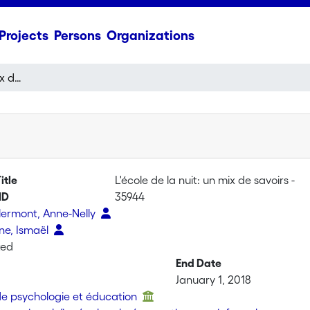
Projects
Persons
Organizations
L'école de la nuit: un mix de savoirs -
itle
L'école de la nuit: un mix de savoirs -
ID
35944
lermont, Anne-Nelly
e, Ismaël
ted
End Date
January 1, 2018
 de psychologie et éducation