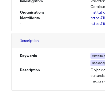
Investigators
Vallotton
Corajoud
Organisations
Institut 
Identifiants
https://
-
https://
Description
Keywords
Histoire d
Bookshop
Description
Objet de
culturel
méconnu. 
ans et, 
une étude
présent 
une mise 