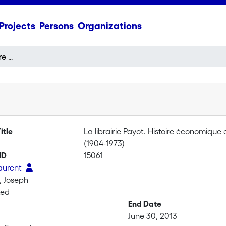
Projects
Persons
Organizations
La librairie Payot. Histoire économique et culturelle d'une entreprise en Suisse romande (1904-1973)
itle
La librairie Payot. Histoire économique
(1904-1973)
ID
15061
Laurent
, Joseph
ted
End Date
June 30, 2013