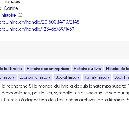
, François
, Carine
d'histoire
libra.unine.ch/handle/20.500.14713/2148
libra.unine.ch/handle/123456789/1459
e la librairie
Histoire des entreprises
Histoire du livre
Histoire de l
 history
Economic history
Social history
Family history
Book his
 la recherche Si le monde du livre a depuis longtemps suscité l
s, économiques, politiques, symboliques et sociaux, le secteur sp
La mise à disposition des très riches archives de la librairie Pa
pour le consommateur suisse, une forme de label associé à une 
 subtantielle sur cet acteur essentiel dans la diffusion du livre
projet doit combler cette lacune en articulant une réflexion s
en perspective des transformations sociales et culturelles qui a