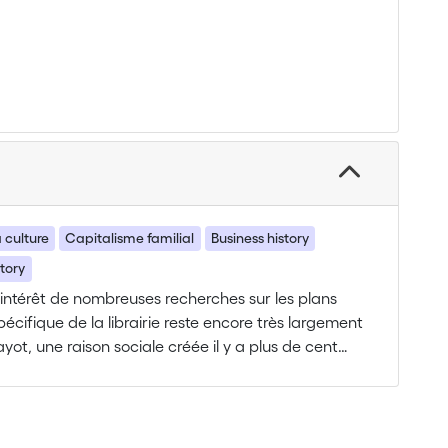
a culture
Capitalisme familial
Business history
tory
’intérêt de nombreuses recherches sur les plans
écifique de la librairie reste encore très largement
yot, une raison sociale créée il y a plus de cent
certaine idée de la culture, permet d’envisager
 et, d’une façon plus générale, de la culture. Le
ur le développement économique de l'entreprise à
ffectent la distribution du livre de la fin du XIXe