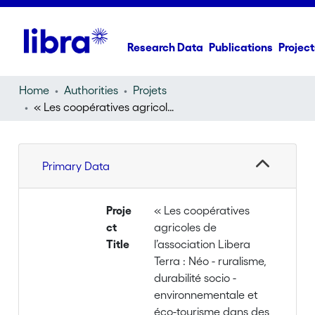
Research Data
Publications
Project
Home
Authorities
Projets
« Les coopératives agricoles de l’association Libera Terra : Néo - ruralisme, durabilité socio - environnementale et éco-tourisme dans des projets locaux de développement au Sud d'Italie (Sicile)
Primary Data
Proje
« Les coopératives
ct
agricoles de
Title
l’association Libera
Terra : Néo - ruralisme,
durabilité socio -
environnementale et
éco-tourisme dans des