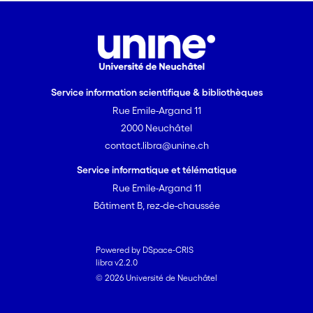
propose une recherche de
terrain chez les coopératives
rurales de Libera Terra en Sicile.
Libera Terra est une association
italienne importante à niveau
Service information scientifique & bibliothèques
national, et articule à niveau
Rue Emile-Argand 11
politique un nombre de
différentes coopératives
2000 Neuchâtel
agricoles qui gèrent et
contact.libra@unine.ch
travaillent des terrains
Service informatique et télématique
confisqués à la mafia par des
Rue Emile-Argand 11
processus judiciaires. Par la
Bâtiment B, rez-de-chaussée
culture des produits biologiques
et le développement de
structures agro-touristiques «
Powered by DSpace-CRIS
durables » les coopératives de
libra v2.2.0
Libera Terra proposent d'insérer
© 2026 Université de Neuchâtel
dans le marché du travail des
sujets exclus ou