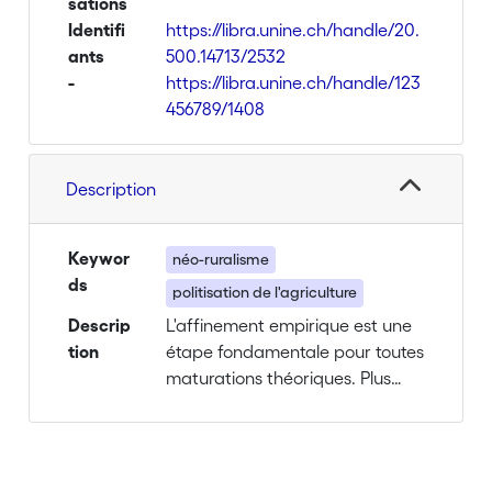
sations
Identifi
https://libra.unine.ch/handle/20.
ants
500.14713/2532
-
https://libra.unine.ch/handle/123
456789/1408
Description
Keywor
néo-ruralisme
ds
politisation de l'agriculture
Descrip
L'affinement empirique est une
tion
étape fondamentale pour toutes
maturations théoriques. Plus
spécifiquement, l'anthropologie
est fondée sur la pratique
intensive du terrain et sur sa
valeur heuristique. Pour cela je