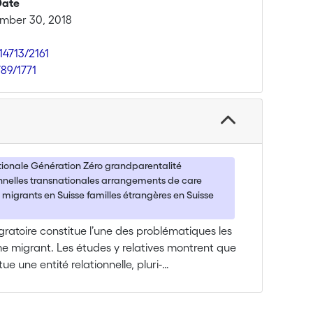
Date
mber 30, 2018
14713/2161
789/1771
ationale Génération Zéro grandparentalité
onnelles transnationales arrangements de care
 migrants en Suisse familles étrangères en Suisse
igratoire constitue l’une des problématiques les
me migrant. Les études y relatives montrent que
ue une entité relationnelle, pluri-
onctionne à la croisée de multiples mobilités et
pace d’échanges et d’entraide, où circulent