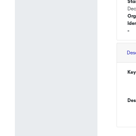
Sta
Dec
Org
Ide
-
Des
Key
Des