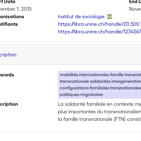
rt Date
End 
ember 1, 2015
Nove
anisations
Institut de sociologie
ntifiants
https://libra.unine.ch/handle/20.500.
https://libra.unine.ch/handle/123456
cription
words
mobilités internationales famille transn
transnationale solidarités intergénérati
configurations familiales transnationales
politiques migratoires
cription
La solidarité familiale en contexte m
plus importantes du transnationalis
la famille transnationale (FTN) constit
générationnelle et multi-située, qui f
sédentarismes. Elle représente un es