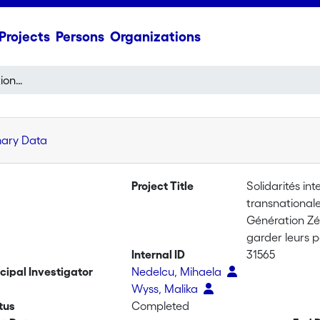
Projects
Persons
Organizations
Solidarités intergénérationnelles dans les familles transnationales. Eclairage par les arrangements de care de la Génération Zéro, ces grands-parents étrangers qui viennent garder leurs petits-enfants en Suisse
mary Data
Project Title
Solidarités int
transnationale
Génération Zé
garder leurs p
Internal ID
31565
ncipal Investigator
Nedelcu, Mihaela
Wyss, Malika
tus
Completed