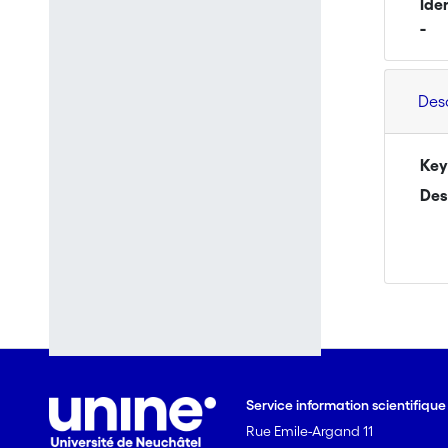
Ide
-
Des
Key
Des
Service information scientifiqu
Rue Emile-Argand 11