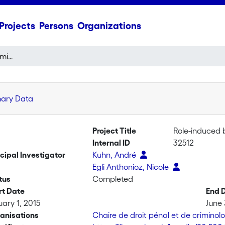
Projects
Persons
Organizations
Role-induced bias in criminal prosecutions in Switzerland
mary Data
Project Title
Role-induced b
Internal ID
32512
ncipal Investigator
Kuhn, André
Egli Anthonioz, Nicole
tus
Completed
rt Date
End 
uary 1, 2015
June 
anisations
Chaire de droit pénal et de criminol