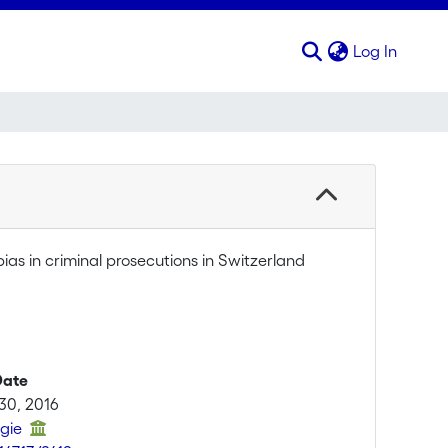
(curren
Log In
ias in criminal prosecutions in Switzerland
Date
30, 2016
ogie