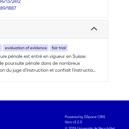
.14713/2412
789/1887
n
evaluation of evidence
fair trial
re pénale est entré en vigueur en Suisse.
s de poursuite pénale dans de nombreux
n du juge d’instruction et confiait l’instruction
ion de la loi, de nombreux chercheurs et
que la phase d’instruction perde de son
une personne appelée à soutenir l’accusation une
bunal.
guer la possibilité que les procureurs suisses
Powered by DSpace-CRIS
 leur rôle dans la procédure («role-induced
libra v2.2.0
ayant comme conséquence possible que
© 2026 Université de Neuchâtel