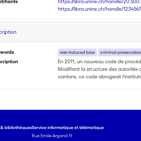
ntifiants
https://libra.unine.ch/handle/20.500
https://libra.unine.ch/handle/123456
cription
words
role-induced bias
criminal prosecutio
cription
En 2011, un nouveau code de procédu
Modifiant la structure des autorité
cantons, ce code abrogeait l’institutio
pénale à un procureur. Avant l’adopt
praticiens exprimèrent leur crainte 
objectivité si elle était menée par 
fois la cause renvoyée devant un tri
Le présent projet a pour but d’investi
e & bibliothèques
Service informatique et télématique
soient victimes d’un biais induit par
Rue Emile-Argand 11
bias»), phénomène psychologique 