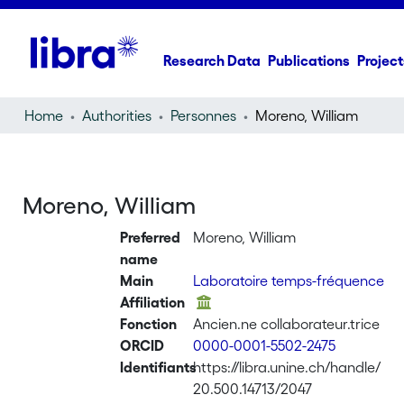
Research Data
Publications
Project
Home
Authorities
Personnes
Moreno, William
Moreno, William
Preferred
Moreno, William
name
Main
Laboratoire temps-fréquence
Affiliation
Fonction
Ancien.ne collaborateur.trice
ORCID
0000-0001-5502-2475
Identifiants
https://libra.unine.ch/handle/
20.500.14713/2047