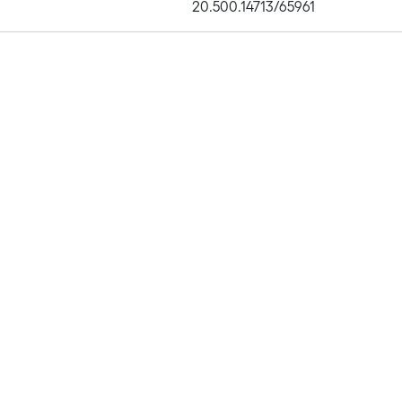
20.500.14713/65961
Publications
Metrics
Affiliations