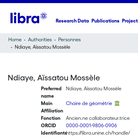
Research Data
Publications
Project
Home
Authorities
Personnes
Ndiaye, Aïssatou Mossèle
Ndiaye, Aïssatou Mossèle
Preferred
Ndiaye, Aïssatou Mossèle
name
Main
Chaire de géométrie
Affiliation
Fonction
Ancien.ne collaborateur.trice
ORCID
0000-0001-9806-0906
Identifiants
https://libra.unine.ch/handle/