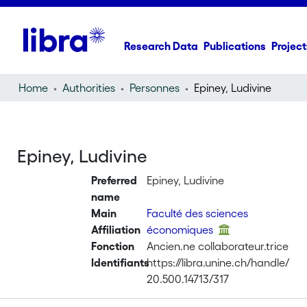
Research Data
Publications
Project
Home
Authorities
Personnes
Epiney, Ludivine
Epiney, Ludivine
Preferred
Epiney, Ludivine
name
Main
Faculté des sciences
Affiliation
économiques
Fonction
Ancien.ne collaborateur.trice
Identifiants
https://libra.unine.ch/handle/
20.500.14713/317