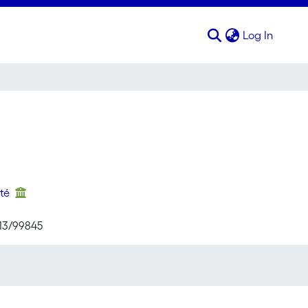
(curren
Log In
nté
713/99845