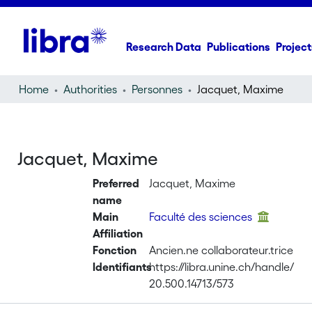
Research Data
Publications
Project
Home
Authorities
Personnes
Jacquet, Maxime
Jacquet, Maxime
Preferred
Jacquet, Maxime
name
Main
Faculté des sciences
Affiliation
Fonction
Ancien.ne collaborateur.trice
Identifiants
https://libra.unine.ch/handle/
20.500.14713/573