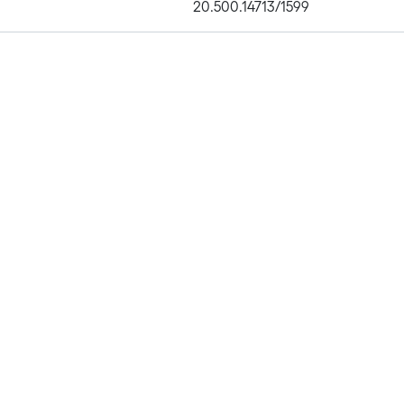
20.500.14713/1599
Publications
Metrics
Affiliations