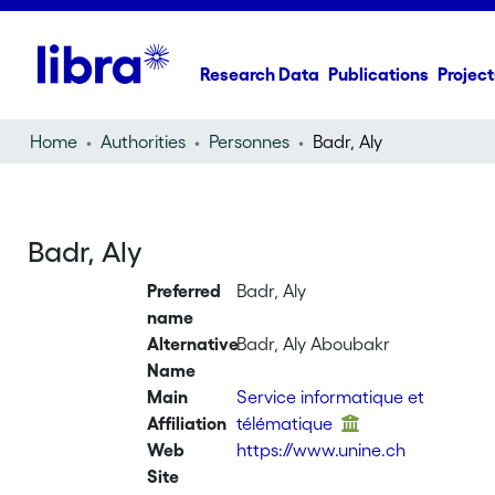
Research Data
Publications
Project
Home
Authorities
Personnes
Badr, Aly
Badr, Aly
Preferred
Badr, Aly
name
Alternative
Badr, Aly Aboubakr
Name
Main
Service informatique et
Affiliation
télématique
Web
https://www.unine.ch
Site