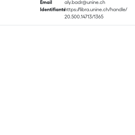
Email
aly.badr@unine.ch
Identifiants
https://libra.unine.ch/handle/
20.500.14713/1365
Publications
Metrics
Affiliations