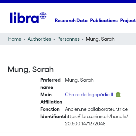
Research Data
Publications
Project
Home
Authorities
Personnes
Mung, Sarah
Mung, Sarah
Preferred
Mung, Sarah
name
Main
Chaire de logopédie II
Affiliation
Fonction
Ancien.ne collaborateur.trice
Identifiants
https://libra.unine.ch/handle/
20.500.14713/2048