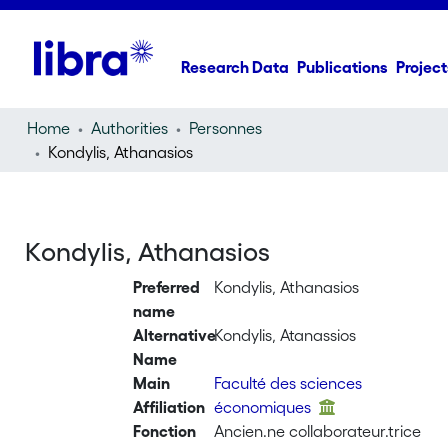
Research Data
Publications
Project
Home
Authorities
Personnes
Kondylis, Athanasios
Kondylis, Athanasios
Preferred
Kondylis, Athanasios
name
Alternative
Kondylis, Atanassios
Name
Main
Faculté des sciences
Affiliation
économiques
Fonction
Ancien.ne collaborateur.trice