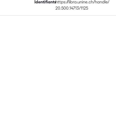
Identifiants
https://libra.unine.ch/handle/
20.500.14713/1125
Publications
Metrics
Affiliations