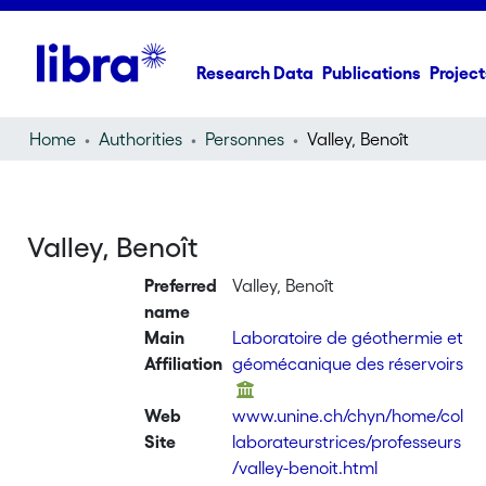
Research Data
Publications
Project
Home
Authorities
Personnes
Valley, Benoît
Valley, Benoît
Preferred
Valley, Benoît
name
Main
Laboratoire de géothermie et
Affiliation
géomécanique des réservoirs
Web
www.unine.ch/chyn/home/col
Site
laborateurstrices/professeurs
/valley-benoit.html