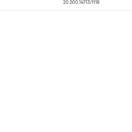
20.500.14713/1118
Publications
Metrics
Affiliations