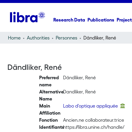
Research Data
Publications
Project
Home
Authorities
Personnes
Dändliker, René
Dändliker, René
Preferred
Dändliker, René
name
Alternative
Dandliker, René
Name
Main
Labo d'optique appliquée
Affiliation
Fonction
Ancien.ne collaborateur.trice
Identifiants
https://libra.unine.ch/handle/