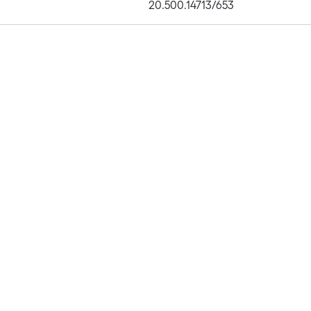
20.500.14713/653
Publications
Metrics
Affiliations