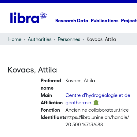
Research Data
Publications
Project
Home
Authorities
Personnes
Kovacs, Attila
Kovacs, Attila
Preferred
Kovacs, Attila
name
Main
Centre d'hydrogéologie et de
Affiliation
géothermie
Fonction
Ancien.ne collaborateur.trice
Identifiants
https://libra.unine.ch/handle/
20.500.14713/488