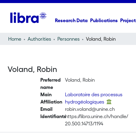
Research Data
Publications
Project
Home
Authorities
Personnes
Voland, Robin
Voland, Robin
Preferred
Voland, Robin
name
Main
Laboratoire des processus
Affiliation
hydrogéologiques
Email
robin.voland@unine.ch
Identifiants
https://libra.unine.ch/handle/
20.500.14713/1194