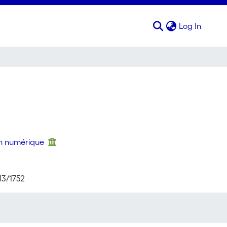
(curren
Log In
on numérique
13/1752