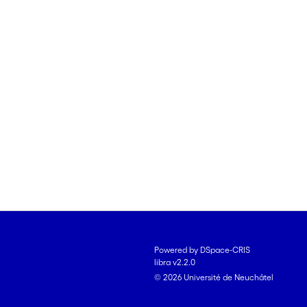
Powered by DSpace-CRIS
libra v2.2.0
© 2026 Université de Neuchâtel