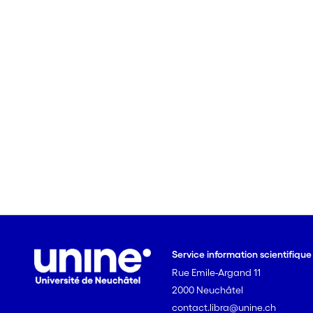
Service information scientifiqu
Rue Emile-Argand 11
2000 Neuchâtel
contact.libra@unine.ch