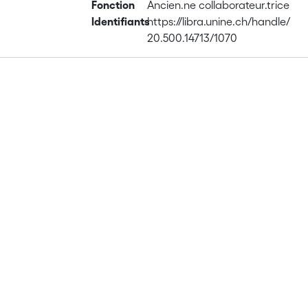
Fonction
Ancien.ne collaborateur.trice
Identifiants
https://libra.unine.ch/handle/
20.500.14713/1070
Publications
Metrics
Affiliations