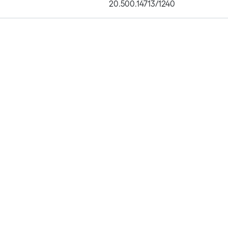
20.500.14713/1240
Publications
Metrics
Affiliations