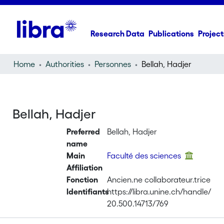
Research Data
Publications
Project
Home
Authorities
Personnes
Bellah, Hadjer
Bellah, Hadjer
Preferred
Bellah, Hadjer
name
Main
Faculté des sciences
Affiliation
Fonction
Ancien.ne collaborateur.trice
Identifiants
https://libra.unine.ch/handle/
20.500.14713/769