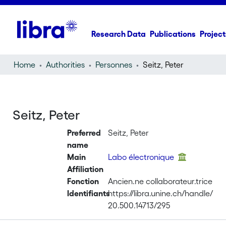
Research Data
Publications
Project
Home
Authorities
Personnes
Seitz, Peter
Seitz, Peter
Preferred
Seitz, Peter
name
Main
Labo électronique
Affiliation
Fonction
Ancien.ne collaborateur.trice
Identifiants
https://libra.unine.ch/handle/
20.500.14713/295