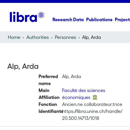
Research Data
Publications
Project
Home
Authorities
Personnes
Alp, Arda
Alp, Arda
Preferred
Alp, Arda
name
Main
Faculté des sciences
Affiliation
économiques
Fonction
Ancien.ne collaborateur.trice
Identifiants
https://libra.unine.ch/handle/
20.500.14713/1018