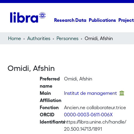
Research Data
Publications
Project
Home
Authorities
Personnes
Omidi, Afshin
Omidi, Afshin
Preferred
Omidi, Afshin
name
Main
Institut de management
Affiliation
Fonction
Ancien.ne collaborateur.trice
ORCID
0000-0003-0611-006X
Identifiants
https://libra.unine.ch/handle/
20.500.14713/1891